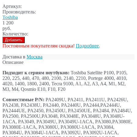
Артикул:
Производитель:
Toshiba
1 200
руб.
Количество:
Добавить
Постоянным покупателям скидка!
Подробнее
.
Доставка в
Москва
Описание
Подходит к сериям ноутбуков:
Toshiba Satellite P100, P105,
220, 225, 440, 470, 480, 2100, 2140, 2210, Portege 4000, 4010,
4020, 1400, 1800, 2400, Tecra 9100, A1, A2, A3, A4, M1, M2,
M3, M4, Qosmio E10, F10, F20
Совместимые P/N:
PA2409U, PA2411, PA2411U, PA2426U,
PA2438, PA2438U, PA2440, PA2440U, PA2444,PA2444U,
PA2444UE, PA2450, PA2450U, PA2450UE, PA2484, PA2484U,
PA2500, PA2500U,PA3048, PA3048E, PA3048U, PA3048U-
1ACA, PA3049, PA3049U, PA3049U-1ACA, PA3080,PA3080E,
PA3080E-1ACA, PA3080U, PA3080U-1ACA, PA3084,
PA3084U, PA3084U-1ACA, PA3092U, PA3092U-1ACA,