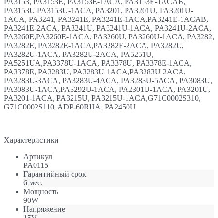
PA3153, PA3153E, PA3153E-1ACA, PA3153E-1ACAB,
PA3153U,PA3153U-1ACA, PA3201, PA3201U, PA3201U-
1ACA, PA3241, PA3241E, PA3241E-1ACA,PA3241E-1ACAB,
PA3241E-2ACA, PA3241U, PA3241U-1ACA, PA3241U-2ACA,
PA3260E,PA3260E-1ACA, PA3260U, PA3260U-1ACA, PA3282,
PA3282E, PA3282E-1ACA,PA3282E-2ACA, PA3282U,
PA3282U-1ACA, PA3282U-2ACA, PA5251U,
PA5251UA,PA3378U-1ACA, PA3378U, PA3378E-1ACA,
PA3378E, PA3283U, PA3283U-1ACA,PA3283U-2ACA,
PA3283U-3ACA, PA3283U-4ACA, PA3283U-5ACA, PA3083U,
PA3083U-1ACA,PA3292U-1ACA, PA2301U-1ACA, PA3201U,
PA3201-1ACA, PA3215U, PA3215U-1ACA,G71C0002S310,
G71C0002S110, ADP-60RHA, PA2450U
Характеристики
Артикул
PA0115
Гарантийный срок
6 мес.
Мощность
90W
Напряжение
15V