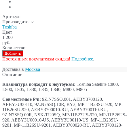
Артикул:
Производитель:
Toshiba
Цвет
1 200
руб.
Количество:
Добавить
Постоянным покупателям скидка!
Подробнее
.
Доставка в
Москва
Описание
Клавиатура подходит к ноутбукам:
Toshiba Satellite C800,
L800, L805, L830, L835, L840, M800, M805
Совместимые P/n:
9Z.N7SSQ.001, AEBY3700120,
AEBY3U00110, 9Z.N7SSQ.10R, BY3, MP-11B23SU-920, MP-
11B26SU-920, AEBY3700010-RU, AEBY3700110-RU,
9Z.N7SSQ.00R, NSK-TU0SQ, MP-11B23US-920, MP-11B26US-
920, AEBY3U00010-US, AEBY3U00110-US, MP-11B23SU-
9201, MP-11B26SU-9201, AEBY3700020-RU, AEBY3700120-