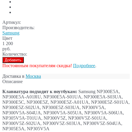
Артикул:
Производитель:
Samsung
Цвет
1 200
руб.
Количество:
Добавить
Постоянным покупателям скидка!
Подробнее
.
Доставка в
Москва
Описание
Клавиатура подходит к ноутбукам:
Samsung NP300E5A,
NP300E5A-A01RU, NP300E5A-S01UA, NP300E5A-S03UA,
NP300E5C, NP300E5Z, NP300E5Z-A01UA, NP300E5Z-S01UA,
NP300E5Z-S02UA, NP300E5Z-S03UA, NP300V5A,
NP300V5A-S04UA, NP300V5A-S05UA, NP300V5A-S06UA,
NP305V5A-T01UA, NP300V5Z, NP300V5Z-S01UA,
NP300V5Z-S02UA, NP300V5Z-S03UA, NP300V5Z-S04UA,
NP305E5A, NP305V5A