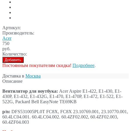
Артикул:
Производитель:
Acer
750
руб.
Количество:
Добавить
Постоянным покупателям скидка!
Подробнее
.
Доставка в
Москва
Описание
Вентилятор для ноутбука:
Acer Aspire E1-422, E1-430, E1-
430P, E1-432, E1-432G, E1-470, E1-470P, E1-472, E1-522, E1-
522G, Packard Bell EasyNote TE69KB
p/n:
DFS531005PL0T FC8X, FC8X 23.10769.001, 23.10770.001,
60.4LC04.001. 60.4LC04.002. 60.4ZF02.002, 60.4ZF02.003,
60.4ZF04.003