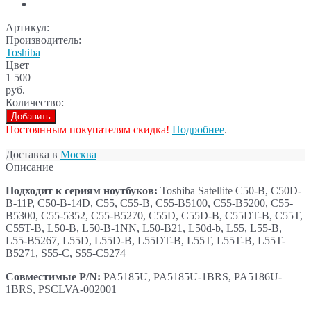
Артикул:
Производитель:
Toshiba
Цвет
1 500
руб.
Количество:
Добавить
Постоянным покупателям скидка!
Подробнее
.
Доставка в
Москва
Описание
Подходит к сериям ноутбуков:
Toshiba Satellite C50-B, C50D-
B-11P, C50-B-14D, C55, C55-B, C55-B5100, C55-B5200, C55-
B5300, C55-5352, C55-B5270, C55D, C55D-B, C55DT-B, C55T,
C55T-B, L50-B, L50-B-1NN, L50-B21, L50d-b, L55, L55-B,
L55-B5267, L55D, L55D-B, L55DT-B, L55T, L55T-B, L55T-
B5271, S55-C, S55-C5274
Совместимые P/N:
PA5185U, PA5185U-1BRS, PA5186U-
1BRS, PSCLVA-002001