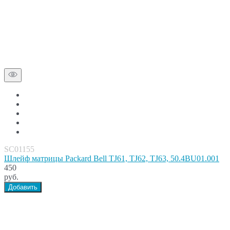
SC01155
Шлейф матрицы Packard Bell TJ61, TJ62, TJ63, 50.4BU01.001
450
руб.
Добавить