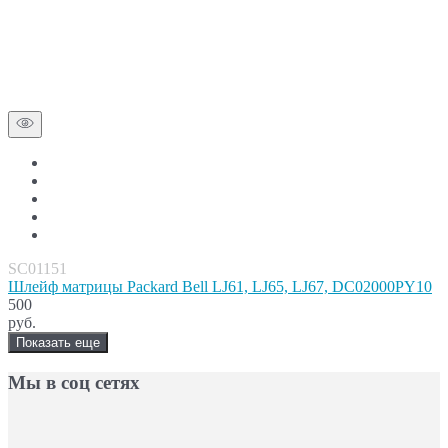
SC01151
Шлейф матрицы Packard Bell LJ61, LJ65, LJ67, DC02000PY10
500
руб.
Показать еще
Мы в соц сетях